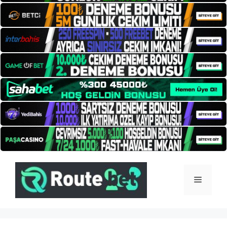
İçeriğe
atla
Menü