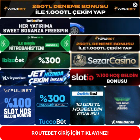
×
ROUTEBET GİRİŞ İÇİN TIKLAYINIZ!