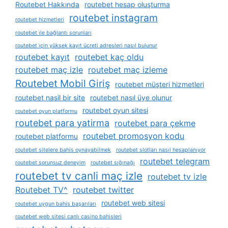
Routebet Hakkında
routebet hesap oluşturma
routebet instagram
routebet hizmetleri
routebet i̇le bağlantı sorunları
routebet i̇çin yüksek kayıt ücreti adresleri nasıl bulunur
routebet kayıt
routebet kaç oldu
routebet maç izle
routebet maç izleme
Routebet Mobil Giriş
routebet müşteri hizmetleri
routebet nasil bir site
routebet nasıl üye olunur
routebet oyun sitesi
routebet oyun platformu
routebet para yatirma
routebet para çekme
routebet promosyon kodu
routebet platformu
routebet sitelere bahis oynayabilmek
routebet slotları nasıl hesaplanıyor
routebet telegram
routebet sorunsuz deneyim
routebet sığınağı
routebet tv canli maç izle
routebet tv izle
Routebet TV^
routebet twitter
routebet web sitesi
routebet uygun bahis başarıları
routebet web sitesi canlı casino bahisleri