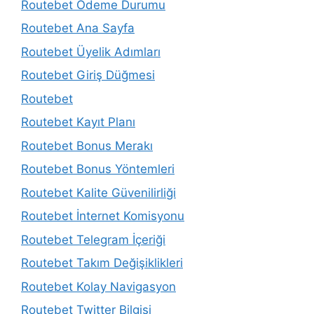
Routebet Ödeme Durumu
Routebet Ana Sayfa
Routebet Üyelik Adımları
Routebet Giriş Düğmesi
Routebet
Routebet Kayıt Planı
Routebet Bonus Merakı
Routebet Bonus Yöntemleri
Routebet Kalite Güvenilirliği
Routebet İnternet Komisyonu
Routebet Telegram İçeriği
Routebet Takım Değişiklikleri
Routebet Kolay Navigasyon
Routebet Twitter Bilgisi