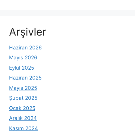
Arşivler
Haziran 2026
Mayıs 2026
Eylül 2025
Haziran 2025
Mayıs 2025
Şubat 2025
Ocak 2025
Aralık 2024
Kasım 2024