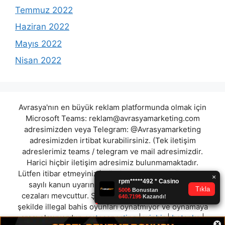
Temmuz 2022
Haziran 2022
Mayıs 2022
Nisan 2022
Avrasya'nın en büyük reklam platformunda olmak için
Microsoft Teams:
reklam@avrasyamarketing.com
adresimizden veya Telegram: @Avrasyamarketing
adresimizden irtibat kurabilirsiniz. (Tek iletişim
adreslerimiz teams / telegram ve mail adresimizdir.
Harici hiçbir iletişim adresimiz bulunmamaktadır.
Lütfen itibar etmeyiniz.) Türkiye yasalarına göre 7258
sayılı kanun uyarınca yasa dışı bahis oynamanın
cezaları mevcuttur. Şu an bulunduğunuz site hiç bir
şekilde illegal bahis oyunları oynatmıyor ve oynamaya
aracı olmuyordur.
cratossporting
|
winbir
|
betanka
|
×