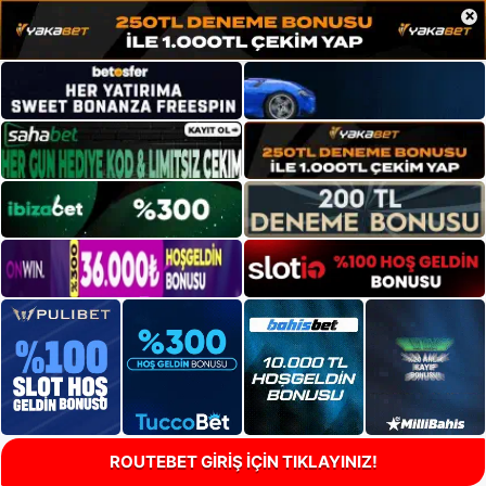
×
ROUTEBET GİRİŞ İÇİN TIKLAYINIZ!