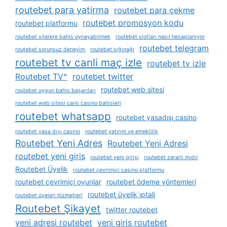
routebet para yatirma
routebet para çekme
routebet promosyon kodu
routebet platformu
routebet sitelere bahis oynayabilmek
routebet slotları nasıl hesaplanıyor
routebet telegram
routebet sorunsuz deneyim
routebet sığınağı
routebet tv canli maç izle
routebet tv izle
Routebet TV^
routebet twitter
routebet web sitesi
routebet uygun bahis başarıları
routebet web sitesi canlı casino bahisleri
routebet whatsapp
routebet yasadışı casino
routebet yasa dışı casino
routebet yatırım ve emeklilik
Routebet Yeni Adres
Routebet Yeni Adresi
routebet yeni giris
routebet yeni girişi
routebet zararlı mıdır
Routebet Üyelik
routebet çevrimiçi casino platformu
routebet çevrimiçi oyunlar
routebet ödeme yöntemleri
routebet üyelik i̇ptali
routebet üyeleri hizmetleri
Routebet Şikayet
twitter routebet
yeni adresi routebet
yeni giris routebet