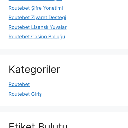
Routebet Şifre Yönetimi
Routebet Ziyaret Desteği
Routebet Lisanslı Yuvalar
Routebet Casino Bolluğu
Kategoriler
Routebet
Routebet Giriş
Etiket Bulutu