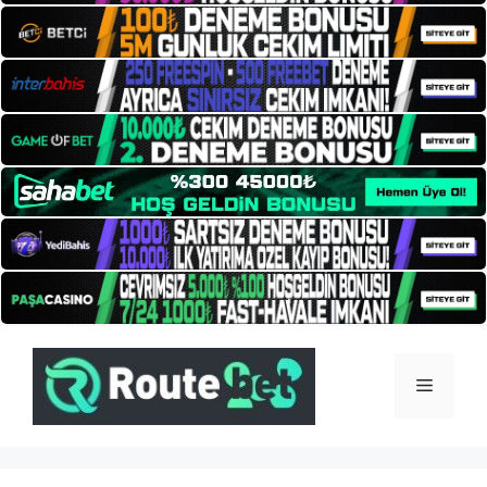
İçeriğe
atla
Menü