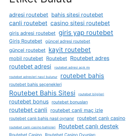
adresi routebet
bahis sitesi routebet
canli routebet
casino sitesi routebet
giris yap routebet
giris adresi routebet
Giriş Routebet
güncel adresi routebet
kayit routebet
güncel routebet
Routebet adres
mobil routebet
Routebet
routebet adresi
routebet adresi açık mı
routebet bahis
routebet adresleri nasıl bulunur
routebet bahis seçenekleri
Routebet Bahis Sitesi
routebet bilgileri
routebet bonus
routebet bonusları
routebet canli
routebet canli maç izle
routebet canlı casino
routebet canlı bahis nasıl oynanır
Routebet canlı destek
routebet canlı casino bahisleri
Routebet Casino
Routebet Casino Oyunları