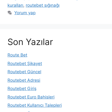
kuralları
,
routebet sığınağı
Yorum yap
Son Yazılar
Route Bet
Routebet Şikayet
Routebet Güncel
Routebet Adresi
Routebet Giriş
Routebet Euro Bahisleri
Routebet Kullanıcı Talepleri