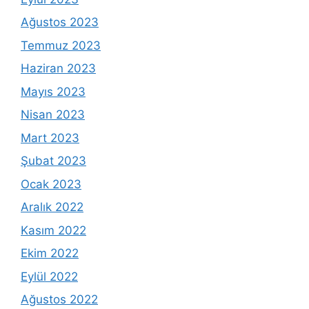
Ağustos 2023
Temmuz 2023
Haziran 2023
Mayıs 2023
Nisan 2023
Mart 2023
Şubat 2023
Ocak 2023
Aralık 2022
Kasım 2022
Ekim 2022
Eylül 2022
Ağustos 2022