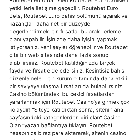
Routebet euro bahisleri Routebet Euro bahisleri
yetkililerle iletişime geçebilir. Routebet Euro
Bets, Routebet Euro bahis bölümünü açarak ve
kazançları daha net bir düzeyde
değerlendirmek için fırsatlar bularak ilerleme
planı yapabilir. İşinizde daha iyisini yapmak
istiyorsanız, yeni şeyler öğrenebilir ve Routebet
gibi bir web sitesinde daha fazla sonuç
alabilirsiniz. Routebet katıldığınızda birçok
fayda ve fırsat elde edersiniz. Kesintisiz bahis
düzenlemeleri için kurum ortamında daha etkili
bir seviyeye ulaşma fırsatları da bulabilirsiniz.
Casino bölümündeki bu çekici fırsatlardan
yararlanmak için Routebet Casino’ya girmek çok
kolaydır! ”Siteye katıldıktan sonra, sitenin ana
sayfasındaki kategorilerden biri olan“ Casino
Olan ”yazan bağlantıya tıklayın. Routebet
hesabınıza biraz para aktararak, sitenin casino