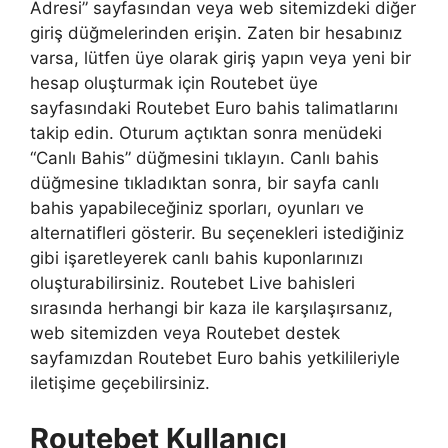
Adresi” sayfasından veya web sitemizdeki diğer
giriş düğmelerinden erişin. Zaten bir hesabınız
varsa, lütfen üye olarak giriş yapın veya yeni bir
hesap oluşturmak için Routebet üye
sayfasındaki Routebet Euro bahis talimatlarını
takip edin. Oturum açtıktan sonra menüdeki
“Canlı Bahis” düğmesini tıklayın. Canlı bahis
düğmesine tıkladıktan sonra, bir sayfa canlı
bahis yapabileceğiniz sporları, oyunları ve
alternatifleri gösterir. Bu seçenekleri istediğiniz
gibi işaretleyerek canlı bahis kuponlarınızı
oluşturabilirsiniz. Routebet Live bahisleri
sırasında herhangi bir kaza ile karşılaşırsanız,
web sitemizden veya Routebet destek
sayfamızdan Routebet Euro bahis yetkilileriyle
iletişime geçebilirsiniz.
Routebet Kullanıcı