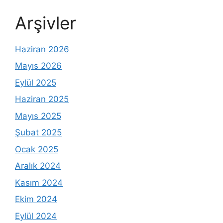
Arşivler
Haziran 2026
Mayıs 2026
Eylül 2025
Haziran 2025
Mayıs 2025
Şubat 2025
Ocak 2025
Aralık 2024
Kasım 2024
Ekim 2024
Eylül 2024