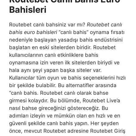
Bahisleri
Routebet canlı bahsiniz var mı?
Routebet canlı
bahis euro bahisleri
“canlı bahis” oynama fırsatı
nedeniyle başlayan yasadışı bahis endüstrisini
başlatan en eski sitelerden biridir. Routebet
kullanıcılarının canlı etkinliklere bahis
oynamasına izin veren ilk sitelerden biriydi ve
hala aynı şeyi yapan başka siteler var.
Kullanıcılar tüm oyun ve bahis seçeneklerini hızlı
bir şekilde bulabilir. Bu alternatifler arasında
“canlı bahis. Routebet canlı olarak bahse
girmesi kolaydır. Bu bölümde, Routebet Live’a
nasıl bahse gireceğinizi göstereceğiz. Bu
adımları izleyin ve mümkün olan en hızlı ve en
güvenli şekilde canlı bahis yapın. Her şeyden
önce, mevcut Routebet adresine Routebet Giriş