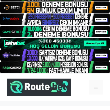
İçeriğe
atla
Menü