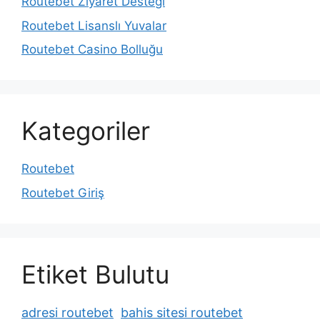
Routebet Ziyaret Desteği
Routebet Lisanslı Yuvalar
Routebet Casino Bolluğu
Kategoriler
Routebet
Routebet Giriş
Etiket Bulutu
adresi routebet
bahis sitesi routebet