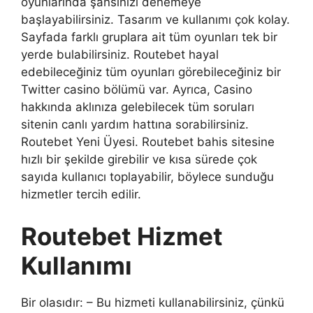
oyunlarında şansınızı denemeye
başlayabilirsiniz. Tasarım ve kullanımı çok kolay.
Sayfada farklı gruplara ait tüm oyunları tek bir
yerde bulabilirsiniz. Routebet hayal
edebileceğiniz tüm oyunları görebileceğiniz bir
Twitter casino bölümü var. Ayrıca, Casino
hakkında aklınıza gelebilecek tüm soruları
sitenin canlı yardım hattına sorabilirsiniz.
Routebet Yeni Üyesi. Routebet bahis sitesine
hızlı bir şekilde girebilir ve kısa sürede çok
sayıda kullanıcı toplayabilir, böylece sunduğu
hizmetler tercih edilir.
Routebet Hizmet
Kullanımı
Bir olasıdır: – Bu hizmeti kullanabilirsiniz, çünkü