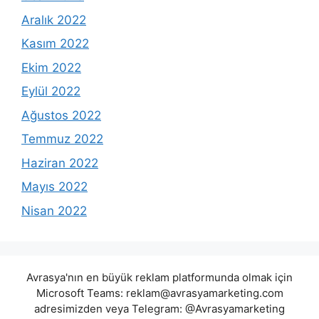
Aralık 2022
Kasım 2022
Ekim 2022
Eylül 2022
Ağustos 2022
Temmuz 2022
Haziran 2022
Mayıs 2022
Nisan 2022
Avrasya'nın en büyük reklam platformunda olmak için
Microsoft Teams:
reklam@avrasyamarketing.com
adresimizden veya Telegram: @Avrasyamarketing