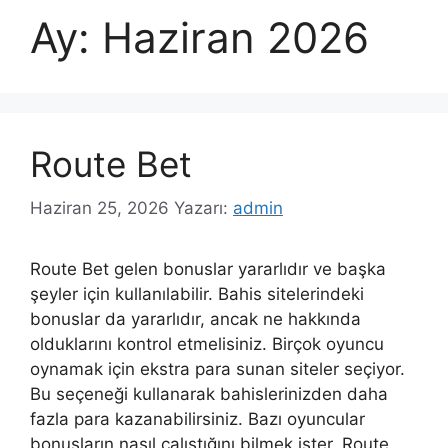
Ay:
Haziran 2026
Route Bet
Haziran 25, 2026
Yazarı:
admin
Route Bet gelen bonuslar yararlıdır ve başka
şeyler için kullanılabilir. Bahis sitelerindeki
bonuslar da yararlıdır, ancak ne hakkında
olduklarını kontrol etmelisiniz. Birçok oyuncu
oynamak için ekstra para sunan siteler seçiyor.
Bu seçeneği kullanarak bahislerinizden daha
fazla para kazanabilirsiniz. Bazı oyuncular
bonusların nasıl çalıştığını bilmek ister. Route