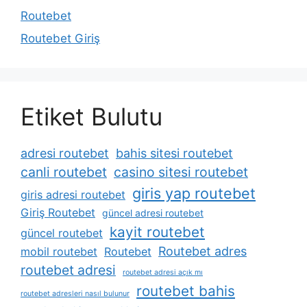
Routebet
Routebet Giriş
Etiket Bulutu
adresi routebet
bahis sitesi routebet
canli routebet
casino sitesi routebet
giris yap routebet
giris adresi routebet
Giriş Routebet
güncel adresi routebet
kayit routebet
güncel routebet
Routebet adres
mobil routebet
Routebet
routebet adresi
routebet adresi açık mı
routebet bahis
routebet adresleri nasıl bulunur