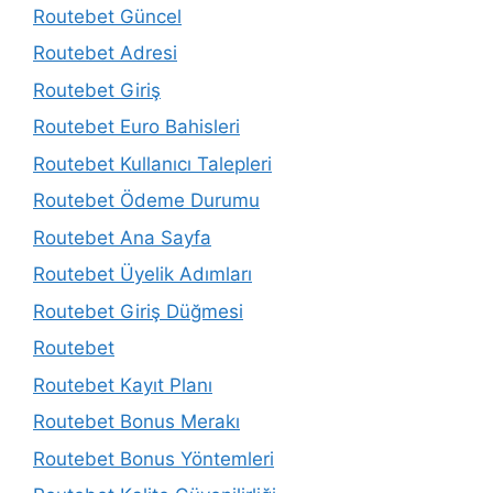
Routebet Güncel
Routebet Adresi
Routebet Giriş
Routebet Euro Bahisleri
Routebet Kullanıcı Talepleri
Routebet Ödeme Durumu
Routebet Ana Sayfa
Routebet Üyelik Adımları
Routebet Giriş Düğmesi
Routebet
Routebet Kayıt Planı
Routebet Bonus Merakı
Routebet Bonus Yöntemleri