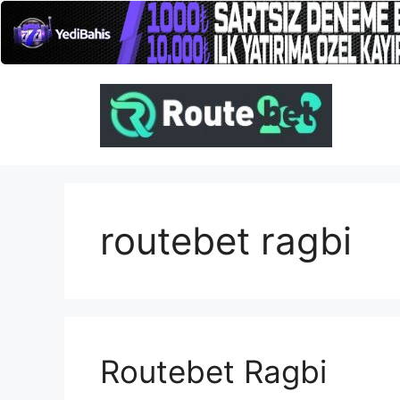
İçeriğe
atla
routebet ragbi
Routebet Ragbi