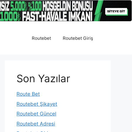
Routebet
Routebet Giriş
Son Yazılar
Route Bet
Routebet Şikayet
Routebet Güncel
Routebet Adresi