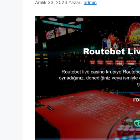
Aralık 23, 2023
Yazarı:
admin