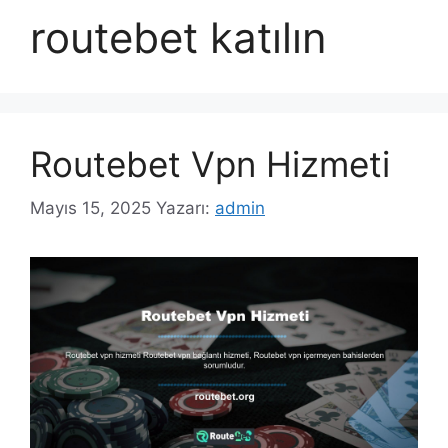
routebet katılın
Routebet Vpn Hizmeti
Mayıs 15, 2025
Yazarı:
admin