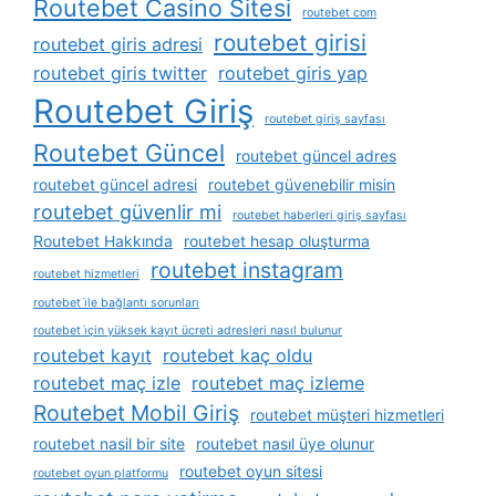
Routebet Casino Sitesi
routebet com
routebet girisi
routebet giris adresi
routebet giris twitter
routebet giris yap
Routebet Giriş
routebet giriş sayfası
Routebet Güncel
routebet güncel adres
routebet güncel adresi
routebet güvenebilir misin
routebet güvenlir mi
routebet haberleri giriş sayfası
Routebet Hakkında
routebet hesap oluşturma
routebet instagram
routebet hizmetleri
routebet i̇le bağlantı sorunları
routebet i̇çin yüksek kayıt ücreti adresleri nasıl bulunur
routebet kayıt
routebet kaç oldu
routebet maç izle
routebet maç izleme
Routebet Mobil Giriş
routebet müşteri hizmetleri
routebet nasil bir site
routebet nasıl üye olunur
routebet oyun sitesi
routebet oyun platformu