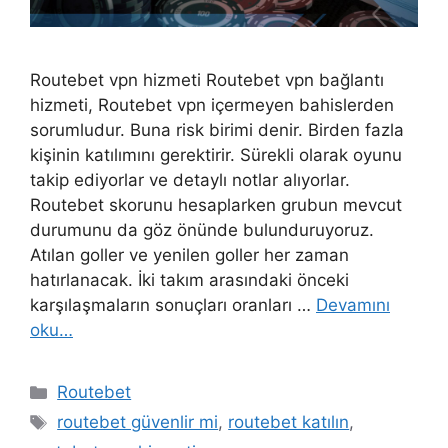
Routebet vpn hizmeti Routebet vpn bağlantı
hizmeti, Routebet vpn içermeyen bahislerden
sorumludur. Buna risk birimi denir. Birden fazla
kişinin katılımını gerektirir. Sürekli olarak oyunu
takip ediyorlar ve detaylı notlar alıyorlar.
Routebet skorunu hesaplarken grubun mevcut
durumunu da göz önünde bulunduruyoruz.
Atılan goller ve yenilen goller her zaman
hatırlanacak. İki takım arasındaki önceki
karşılaşmaların sonuçları oranları …
Devamını
oku…
Kategoriler
Routebet
Etiketler
routebet güvenlir mi
,
routebet katılın
,