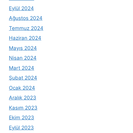
Eylül 2024
Ağustos 2024
Temmuz 2024
Haziran 2024
Mayıs 2024
Nisan 2024
Mart 2024
Şubat 2024
Ocak 2024
Aralık 2023
Kasım 2023
Ekim 2023
Eylül 2023