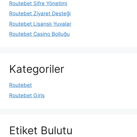
Routebet Şifre Yönetimi
Routebet Ziyaret Desteği
Routebet Lisanslı Yuvalar
Routebet Casino Bolluğu
Kategoriler
Routebet
Routebet Giriş
Etiket Bulutu