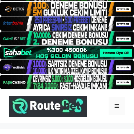
İçeriğe
atla
Menü