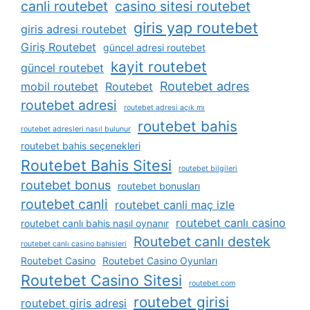
canli routebet
casino sitesi routebet
giris yap routebet
giris adresi routebet
Giriş Routebet
güncel adresi routebet
kayit routebet
güncel routebet
Routebet adres
mobil routebet
Routebet
routebet adresi
routebet adresi açık mı
routebet bahis
routebet adresleri nasıl bulunur
routebet bahis seçenekleri
Routebet Bahis Sitesi
routebet bilgileri
routebet bonus
routebet bonusları
routebet canli
routebet canli maç izle
routebet canlı casino
routebet canlı bahis nasıl oynanır
Routebet canlı destek
routebet canlı casino bahisleri
Routebet Casino
Routebet Casino Oyunları
Routebet Casino Sitesi
routebet com
routebet girisi
routebet giris adresi