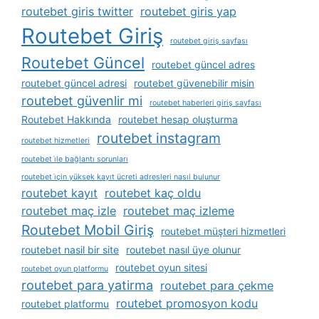
routebet giris twitter
routebet giris yap
Routebet Giriş
routebet giriş sayfası
Routebet Güncel
routebet güncel adres
routebet güncel adresi
routebet güvenebilir misin
routebet güvenlir mi
routebet haberleri giriş sayfası
Routebet Hakkında
routebet hesap oluşturma
routebet instagram
routebet hizmetleri
routebet i̇le bağlantı sorunları
routebet i̇çin yüksek kayıt ücreti adresleri nasıl bulunur
routebet kayıt
routebet kaç oldu
routebet maç izle
routebet maç izleme
Routebet Mobil Giriş
routebet müşteri hizmetleri
routebet nasil bir site
routebet nasıl üye olunur
routebet oyun sitesi
routebet oyun platformu
routebet para yatirma
routebet para çekme
routebet promosyon kodu
routebet platformu