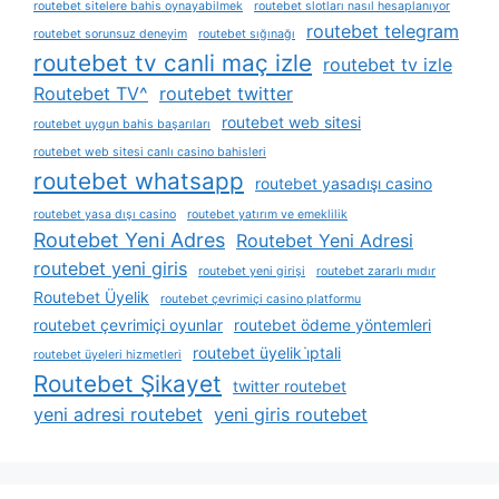
routebet sitelere bahis oynayabilmek
routebet slotları nasıl hesaplanıyor
routebet telegram
routebet sorunsuz deneyim
routebet sığınağı
routebet tv canli maç izle
routebet tv izle
Routebet TV^
routebet twitter
routebet web sitesi
routebet uygun bahis başarıları
routebet web sitesi canlı casino bahisleri
routebet whatsapp
routebet yasadışı casino
routebet yasa dışı casino
routebet yatırım ve emeklilik
Routebet Yeni Adres
Routebet Yeni Adresi
routebet yeni giris
routebet yeni girişi
routebet zararlı mıdır
Routebet Üyelik
routebet çevrimiçi casino platformu
routebet çevrimiçi oyunlar
routebet ödeme yöntemleri
routebet üyelik i̇ptali
routebet üyeleri hizmetleri
Routebet Şikayet
twitter routebet
yeni adresi routebet
yeni giris routebet