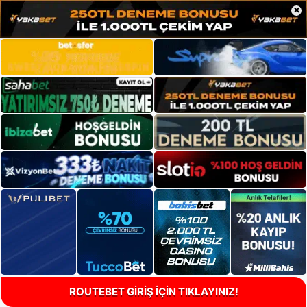
×
ROUTEBET GİRİŞ İÇİN TIKLAYINIZ!