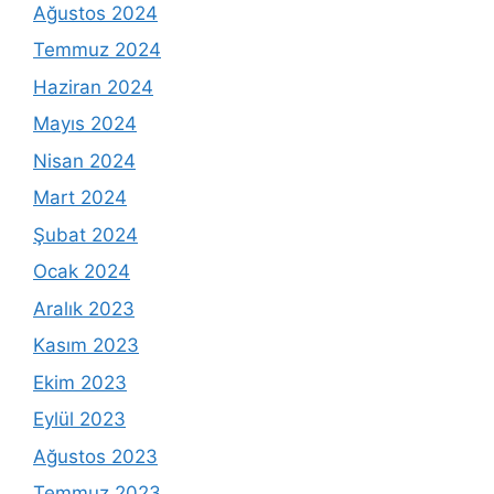
Ağustos 2024
Temmuz 2024
Haziran 2024
Mayıs 2024
Nisan 2024
Mart 2024
Şubat 2024
Ocak 2024
Aralık 2023
Kasım 2023
Ekim 2023
Eylül 2023
Ağustos 2023
Temmuz 2023