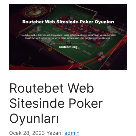
Routebet Web
Sitesinde Poker
Oyunları
Ocak 28, 2023
Yazarı:
admin