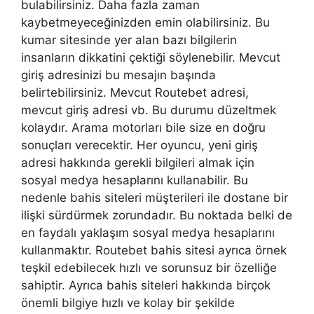
bulabilirsiniz. Daha fazla zaman
kaybetmeyeceğinizden emin olabilirsiniz. Bu
kumar sitesinde yer alan bazı bilgilerin
insanların dikkatini çektiği söylenebilir. Mevcut
giriş adresinizi bu mesajın başında
belirtebilirsiniz. Mevcut Routebet adresi,
mevcut giriş adresi vb. Bu durumu düzeltmek
kolaydır. Arama motorları bile size en doğru
sonuçları verecektir. Her oyuncu, yeni giriş
adresi hakkında gerekli bilgileri almak için
sosyal medya hesaplarını kullanabilir. Bu
nedenle bahis siteleri müşterileri ile dostane bir
ilişki sürdürmek zorundadır. Bu noktada belki de
en faydalı yaklaşım sosyal medya hesaplarını
kullanmaktır. Routebet bahis sitesi ayrıca örnek
teşkil edebilecek hızlı ve sorunsuz bir özelliğe
sahiptir. Ayrıca bahis siteleri hakkında birçok
önemli bilgiye hızlı ve kolay bir şekilde