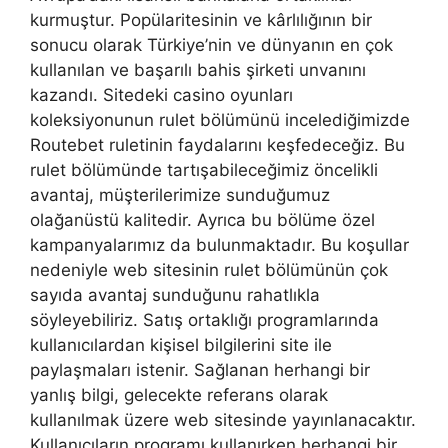
kurmuştur. Popülaritesinin ve kârlılığının bir
sonucu olarak Türkiye’nin ve dünyanın en çok
kullanılan ve başarılı bahis şirketi unvanını
kazandı. Sitedeki casino oyunları
koleksiyonunun rulet bölümünü incelediğimizde
Routebet ruletinin faydalarını keşfedeceğiz. Bu
rulet bölümünde tartışabileceğimiz öncelikli
avantaj, müşterilerimize sunduğumuz
olağanüstü kalitedir. Ayrıca bu bölüme özel
kampanyalarımız da bulunmaktadır. Bu koşullar
nedeniyle web sitesinin rulet bölümünün çok
sayıda avantaj sunduğunu rahatlıkla
söyleyebiliriz. Satış ortaklığı programlarında
kullanıcılardan kişisel bilgilerini site ile
paylaşmaları istenir. Sağlanan herhangi bir
yanlış bilgi, gelecekte referans olarak
kullanılmak üzere web sitesinde yayınlanacaktır.
Kullanıcıların programı kullanırken herhangi bir