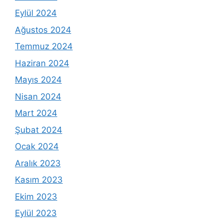
Eylül 2024
Ağustos 2024
Temmuz 2024
Haziran 2024
Mayıs 2024
Nisan 2024
Mart 2024
Şubat 2024
Ocak 2024
Aralık 2023
Kasım 2023
Ekim 2023
Eylül 2023