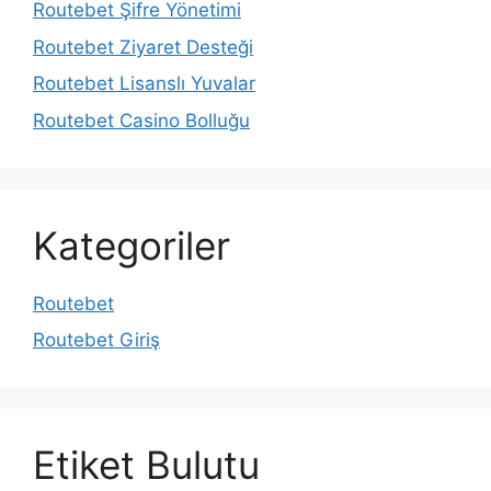
Routebet Şifre Yönetimi
Routebet Ziyaret Desteği
Routebet Lisanslı Yuvalar
Routebet Casino Bolluğu
Kategoriler
Routebet
Routebet Giriş
Etiket Bulutu