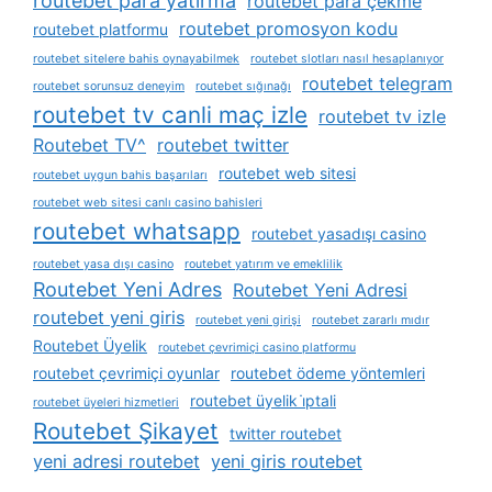
routebet para yatirma
routebet para çekme
routebet promosyon kodu
routebet platformu
routebet sitelere bahis oynayabilmek
routebet slotları nasıl hesaplanıyor
routebet telegram
routebet sorunsuz deneyim
routebet sığınağı
routebet tv canli maç izle
routebet tv izle
Routebet TV^
routebet twitter
routebet web sitesi
routebet uygun bahis başarıları
routebet web sitesi canlı casino bahisleri
routebet whatsapp
routebet yasadışı casino
routebet yasa dışı casino
routebet yatırım ve emeklilik
Routebet Yeni Adres
Routebet Yeni Adresi
routebet yeni giris
routebet yeni girişi
routebet zararlı mıdır
Routebet Üyelik
routebet çevrimiçi casino platformu
routebet çevrimiçi oyunlar
routebet ödeme yöntemleri
routebet üyelik i̇ptali
routebet üyeleri hizmetleri
Routebet Şikayet
twitter routebet
yeni adresi routebet
yeni giris routebet