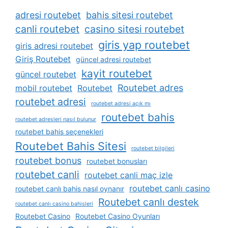
adresi routebet
bahis sitesi routebet
canli routebet
casino sitesi routebet
giris yap routebet
giris adresi routebet
Giriş Routebet
güncel adresi routebet
kayit routebet
güncel routebet
Routebet adres
mobil routebet
Routebet
routebet adresi
routebet adresi açık mı
routebet bahis
routebet adresleri nasıl bulunur
routebet bahis seçenekleri
Routebet Bahis Sitesi
routebet bilgileri
routebet bonus
routebet bonusları
routebet canli
routebet canli maç izle
routebet canlı casino
routebet canlı bahis nasıl oynanır
Routebet canlı destek
routebet canlı casino bahisleri
Routebet Casino
Routebet Casino Oyunları