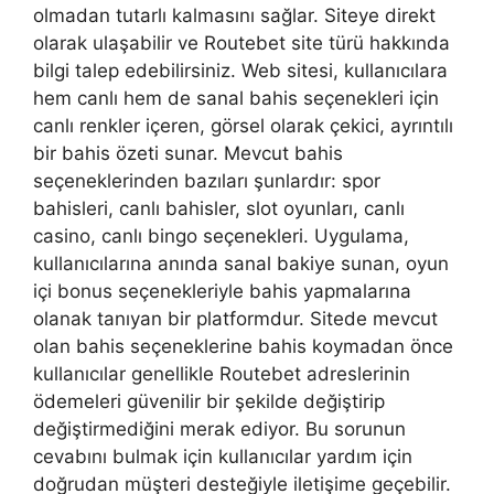
olmadan tutarlı kalmasını sağlar. Siteye direkt
olarak ulaşabilir ve Routebet site türü hakkında
bilgi talep edebilirsiniz. Web sitesi, kullanıcılara
hem canlı hem de sanal bahis seçenekleri için
canlı renkler içeren, görsel olarak çekici, ayrıntılı
bir bahis özeti sunar. Mevcut bahis
seçeneklerinden bazıları şunlardır: spor
bahisleri, canlı bahisler, slot oyunları, canlı
casino, canlı bingo seçenekleri. Uygulama,
kullanıcılarına anında sanal bakiye sunan, oyun
içi bonus seçenekleriyle bahis yapmalarına
olanak tanıyan bir platformdur. Sitede mevcut
olan bahis seçeneklerine bahis koymadan önce
kullanıcılar genellikle Routebet adreslerinin
ödemeleri güvenilir bir şekilde değiştirip
değiştirmediğini merak ediyor. Bu sorunun
cevabını bulmak için kullanıcılar yardım için
doğrudan müşteri desteğiyle iletişime geçebilir.