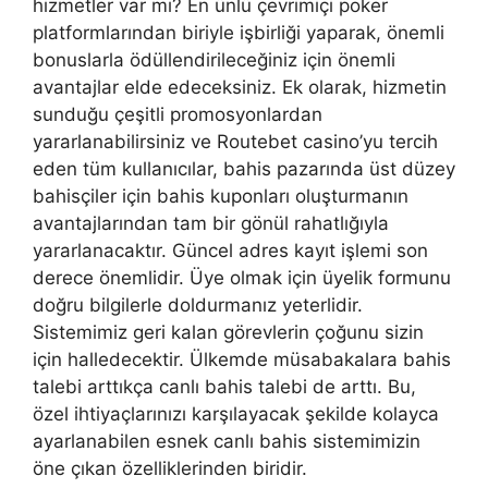
hizmetler var mı? En ünlü çevrimiçi poker
platformlarından biriyle işbirliği yaparak, önemli
bonuslarla ödüllendirileceğiniz için önemli
avantajlar elde edeceksiniz. Ek olarak, hizmetin
sunduğu çeşitli promosyonlardan
yararlanabilirsiniz ve Routebet casino’yu tercih
eden tüm kullanıcılar, bahis pazarında üst düzey
bahisçiler için bahis kuponları oluşturmanın
avantajlarından tam bir gönül rahatlığıyla
yararlanacaktır. Güncel adres kayıt işlemi son
derece önemlidir. Üye olmak için üyelik formunu
doğru bilgilerle doldurmanız yeterlidir.
Sistemimiz geri kalan görevlerin çoğunu sizin
için halledecektir. Ülkemde müsabakalara bahis
talebi arttıkça canlı bahis talebi de arttı. Bu,
özel ihtiyaçlarınızı karşılayacak şekilde kolayca
ayarlanabilen esnek canlı bahis sistemimizin
öne çıkan özelliklerinden biridir.