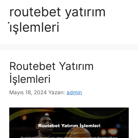
routebet yatırım
i̇şlemleri
Routebet Yatırım
İşlemleri
Mayıs 18, 2024
Yazarı:
admin