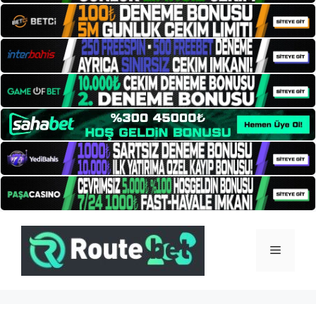
İçeriğe
atla
Menü