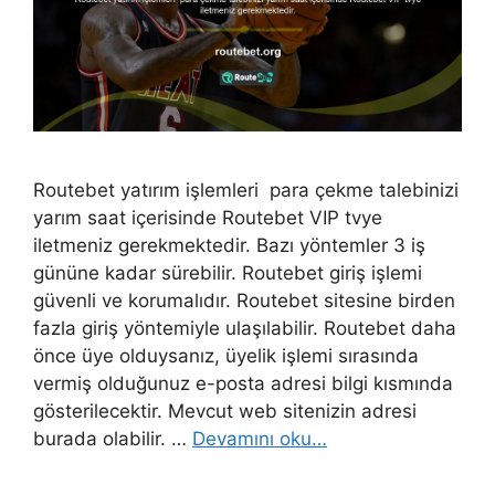
Routebet yatırım işlemleri para çekme talebinizi
yarım saat içerisinde Routebet VIP tvye
iletmeniz gerekmektedir. Bazı yöntemler 3 iş
gününe kadar sürebilir. Routebet giriş işlemi
güvenli ve korumalıdır. Routebet sitesine birden
fazla giriş yöntemiyle ulaşılabilir. Routebet daha
önce üye olduysanız, üyelik işlemi sırasında
vermiş olduğunuz e-posta adresi bilgi kısmında
gösterilecektir. Mevcut web sitenizin adresi
burada olabilir. …
Devamını oku…