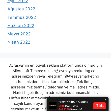
Eylül 2022
Ağustos 2022
Temmuz 2022
Haziran 2022
Mayıs 2022
Nisan 2022
Avrasya'nın en büyük reklam platformunda olmak için
Microsoft Teams:
reklam@avrasyamarketing.com
adresimizden veya Telegram: @Avrasyamarketing
adresimizden irtibat kurabilirsiniz. (Tek iletişim
adreslerimiz teams / telegram ve mail adresimizdir.
Harici hiçbir iletişim adresimiz bulunmamaktadır.
Lütfen itibar etmeyiniz.) Türkiye yasalarına göre 7258
sayılı kanun uyarınca yasa dışı bahis oynamanın
cezaları mevcuttur. Şu an bulunduğunuz site hiç bir