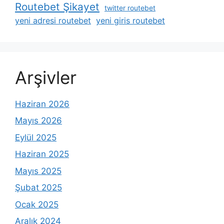
Routebet Şikayet
twitter routebet
yeni adresi routebet
yeni giris routebet
Arşivler
Haziran 2026
Mayıs 2026
Eylül 2025
Haziran 2025
Mayıs 2025
Şubat 2025
Ocak 2025
Aralık 2024