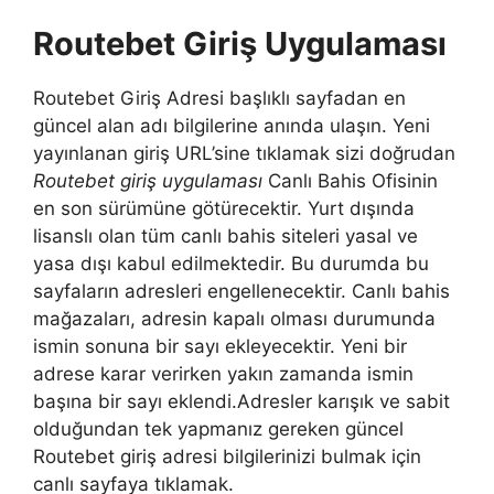
Routebet Giriş Uygulaması
Routebet Giriş Adresi başlıklı sayfadan en
güncel alan adı bilgilerine anında ulaşın. Yeni
yayınlanan giriş URL’sine tıklamak sizi doğrudan
Routebet giriş uygulaması
Canlı Bahis Ofisinin
en son sürümüne götürecektir. Yurt dışında
lisanslı olan tüm canlı bahis siteleri yasal ve
yasa dışı kabul edilmektedir. Bu durumda bu
sayfaların adresleri engellenecektir. Canlı bahis
mağazaları, adresin kapalı olması durumunda
ismin sonuna bir sayı ekleyecektir. Yeni bir
adrese karar verirken yakın zamanda ismin
başına bir sayı eklendi.Adresler karışık ve sabit
olduğundan tek yapmanız gereken güncel
Routebet giriş adresi bilgilerinizi bulmak için
canlı sayfaya tıklamak.