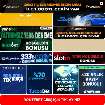
×
ROUTEBET GİRİŞ İÇİN TIKLAYINIZ!