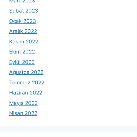
Mart 2023
Şubat 2023
Ocak 2023
Aralık 2022
Kasım 2022
Ekim 2022
Eylül 2022
Ağustos 2022
Temmuz 2022
Haziran 2022
Mayıs 2022
Nisan 2022