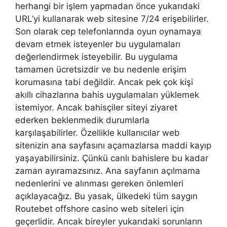
herhangi bir işlem yapmadan önce yukarıdaki
URL’yi kullanarak web sitesine 7/24 erişebilirler.
Son olarak cep telefonlarında oyun oynamaya
devam etmek isteyenler bu uygulamaları
değerlendirmek isteyebilir. Bu uygulama
tamamen ücretsizdir ve bu nedenle erişim
korumasına tabi değildir. Ancak pek çok kişi
akıllı cihazlarına bahis uygulamaları yüklemek
istemiyor. Ancak bahisçiler siteyi ziyaret
ederken beklenmedik durumlarla
karşılaşabilirler. Özellikle kullanıcılar web
sitenizin ana sayfasını açamazlarsa maddi kayıp
yaşayabilirsiniz. Çünkü canlı bahislere bu kadar
zaman ayıramazsınız. Ana sayfanın açılmama
nedenlerini ve alınması gereken önlemleri
açıklayacağız. Bu yasak, ülkedeki tüm saygın
Routebet offshore casino web siteleri için
geçerlidir. Ancak bireyler yukarıdaki sorunların