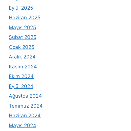
Eylül 2025
Haziran 2025
Mayıs 2025
Şubat 2025
Ocak 2025
Aralık 2024
Kasım 2024
Ekim 2024
Eylül 2024
Ağustos 2024
Temmuz 2024
Haziran 2024
Mayıs 2024