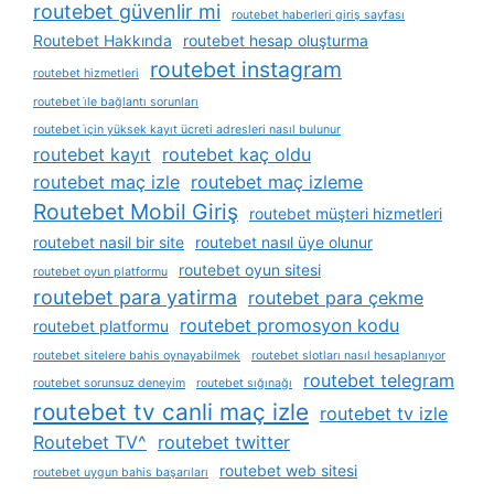
routebet güvenlir mi
routebet haberleri giriş sayfası
Routebet Hakkında
routebet hesap oluşturma
routebet instagram
routebet hizmetleri
routebet i̇le bağlantı sorunları
routebet i̇çin yüksek kayıt ücreti adresleri nasıl bulunur
routebet kayıt
routebet kaç oldu
routebet maç izle
routebet maç izleme
Routebet Mobil Giriş
routebet müşteri hizmetleri
routebet nasil bir site
routebet nasıl üye olunur
routebet oyun sitesi
routebet oyun platformu
routebet para yatirma
routebet para çekme
routebet promosyon kodu
routebet platformu
routebet sitelere bahis oynayabilmek
routebet slotları nasıl hesaplanıyor
routebet telegram
routebet sorunsuz deneyim
routebet sığınağı
routebet tv canli maç izle
routebet tv izle
Routebet TV^
routebet twitter
routebet web sitesi
routebet uygun bahis başarıları