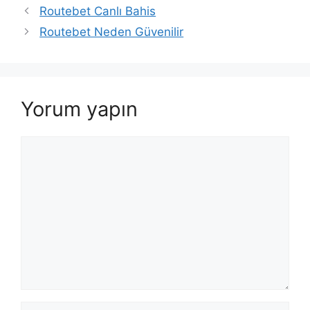
Yazı
Routebet Canlı Bahis
dolaşımı
Routebet Neden Güvenilir
Yorum yapın
Yorum
İsim