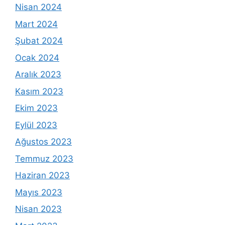
Nisan 2024
Mart 2024
Şubat 2024
Ocak 2024
Aralık 2023
Kasım 2023
Ekim 2023
Eylül 2023
Ağustos 2023
Temmuz 2023
Haziran 2023
Mayıs 2023
Nisan 2023