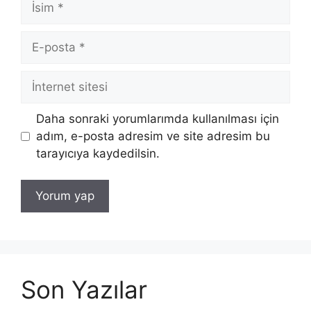
E-
posta
İnternet
sitesi
Daha sonraki yorumlarımda kullanılması için
adım, e-posta adresim ve site adresim bu
tarayıcıya kaydedilsin.
Son Yazılar