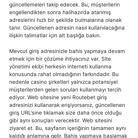
güncellemeleri takip edecek. Bu, müşterilerin
engellendikten sonra halihazırda atanmış
adreslerini hızlı bir şekilde bulmalarına olanak
tanır. Güncellenen adresin nasıl kullanılacağına
ilişkin talimatlar için alt başlığa bakın.
Mevcut giriş adresinizle bahis yapmaya devam
etmek için bir çözüme ihtiyacınız var. Site
yönetimi ekibi herkesin interneti kullanma
konusunda rahat olmadığının farkındadır. Bu
nedenle casino şirketleri yalnızca potansiyel
müşterilerden gelen soruları kullanmayı tercih
ediyor. Web sitesine yeni Routebet giriş
adresinizi kullanarak erişiyorsanız, güncellenen
giriş URL’sine tıklamak size daha önce olduğu
gibi aynı sonuçları verecektir. Web sitesini
ziyaret et. Bu, sayfanın içeriğinin tamamen aynı
kaldığı anlamına gelir. Bahis yapmaya başlamak