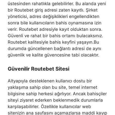
üstesinden rahatlıkla gelebilirler. Bu alanda yeni
bir Routebet giriş adresi zaten kayıtlı. Şirket
yöneticisi, adres değişiklikleri engellendikten
sonra bile kullanıcıların bahis oynamasına izin
verir. Routebet adresiyle kayıt olduktan sonra.
Güvenli ve rahat bir bahis ortamı bulacaksınız.
Routebet kalitesiyle bahis keyfini yaşayın.Bu
durumda güncellenen bağlantı adresi de aynı
güvenlik ve kalite güvencesine tabi olacaktır.
Güvenilir Routebet Sitesi
Altyapıyla desteklenen kullanıcı dostu bir
yaklaşıma sahip olan bu site, temel internet
bilgisine sahip herkesi ağırlıyor. Ancak bahisçiler
siteyi ziyaret ederken beklenmedik durumlarla
karşılaşabilirler. Özellikle kullanıcılar web
sitenizin ana sayfasını açamazlarsa maddi kayıp