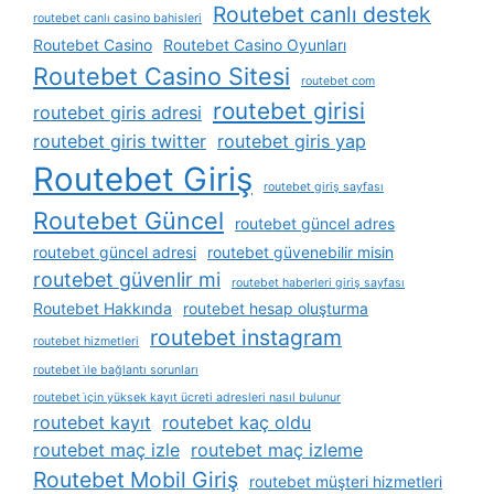
Routebet canlı destek
routebet canlı casino bahisleri
Routebet Casino
Routebet Casino Oyunları
Routebet Casino Sitesi
routebet com
routebet girisi
routebet giris adresi
routebet giris twitter
routebet giris yap
Routebet Giriş
routebet giriş sayfası
Routebet Güncel
routebet güncel adres
routebet güncel adresi
routebet güvenebilir misin
routebet güvenlir mi
routebet haberleri giriş sayfası
Routebet Hakkında
routebet hesap oluşturma
routebet instagram
routebet hizmetleri
routebet i̇le bağlantı sorunları
routebet i̇çin yüksek kayıt ücreti adresleri nasıl bulunur
routebet kayıt
routebet kaç oldu
routebet maç izle
routebet maç izleme
Routebet Mobil Giriş
routebet müşteri hizmetleri