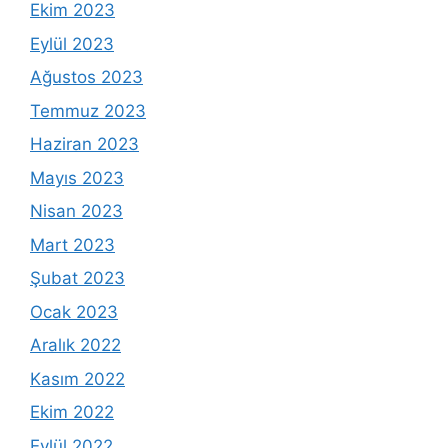
Ekim 2023
Eylül 2023
Ağustos 2023
Temmuz 2023
Haziran 2023
Mayıs 2023
Nisan 2023
Mart 2023
Şubat 2023
Ocak 2023
Aralık 2022
Kasım 2022
Ekim 2022
Eylül 2022