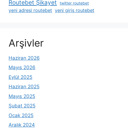
Routebet Şikayet
twitter routebet
yeni adresi routebet
yeni giris routebet
Arşivler
Haziran 2026
Mayıs 2026
Eylül 2025
Haziran 2025
Mayıs 2025
Şubat 2025
Ocak 2025
Aralık 2024