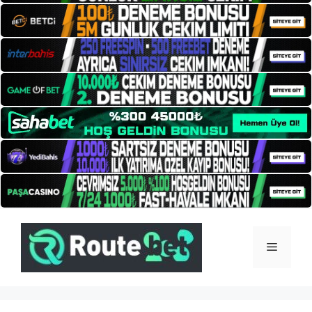
İçeriğe
atla
Menü