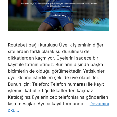
Routebet bağlı kuruluşu Üyelik işleminin diğer
sitelerden farklı olarak sürdürülmesi de
dikkatlerden kaçmıyor. Üyelerini sadece bir
kayıt ile tatmin etmez. Bunların dışında başka
biçimlerin de olduğu görülmektedir. Yetişkinler
üyeliklerine istedikleri şekilde üye olabilirler.
Bunun için: Telefon: Telefon numarası ile kayıt
işlemini kabul ettiği dikkatlerden kaçmaz.
Katıldığınız üyelerin cep telefonlarına gönderilen
kısa mesajlar. Ayrıca kayıt formunda …
Devamını
oku…