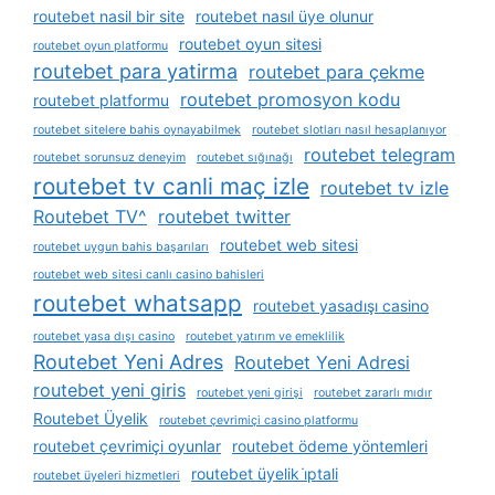
routebet nasil bir site
routebet nasıl üye olunur
routebet oyun sitesi
routebet oyun platformu
routebet para yatirma
routebet para çekme
routebet promosyon kodu
routebet platformu
routebet sitelere bahis oynayabilmek
routebet slotları nasıl hesaplanıyor
routebet telegram
routebet sorunsuz deneyim
routebet sığınağı
routebet tv canli maç izle
routebet tv izle
Routebet TV^
routebet twitter
routebet web sitesi
routebet uygun bahis başarıları
routebet web sitesi canlı casino bahisleri
routebet whatsapp
routebet yasadışı casino
routebet yasa dışı casino
routebet yatırım ve emeklilik
Routebet Yeni Adres
Routebet Yeni Adresi
routebet yeni giris
routebet yeni girişi
routebet zararlı mıdır
Routebet Üyelik
routebet çevrimiçi casino platformu
routebet çevrimiçi oyunlar
routebet ödeme yöntemleri
routebet üyelik i̇ptali
routebet üyeleri hizmetleri