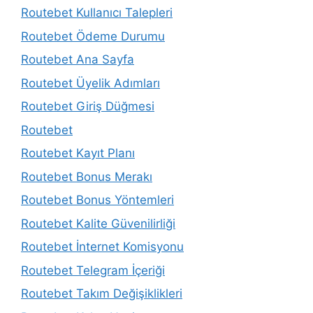
Routebet Kullanıcı Talepleri
Routebet Ödeme Durumu
Routebet Ana Sayfa
Routebet Üyelik Adımları
Routebet Giriş Düğmesi
Routebet
Routebet Kayıt Planı
Routebet Bonus Merakı
Routebet Bonus Yöntemleri
Routebet Kalite Güvenilirliği
Routebet İnternet Komisyonu
Routebet Telegram İçeriği
Routebet Takım Değişiklikleri