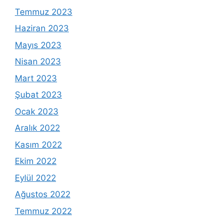
Temmuz 2023
Haziran 2023
Mayıs 2023
Nisan 2023
Mart 2023
Şubat 2023
Ocak 2023
Aralık 2022
Kasım 2022
Ekim 2022
Eylül 2022
Ağustos 2022
Temmuz 2022