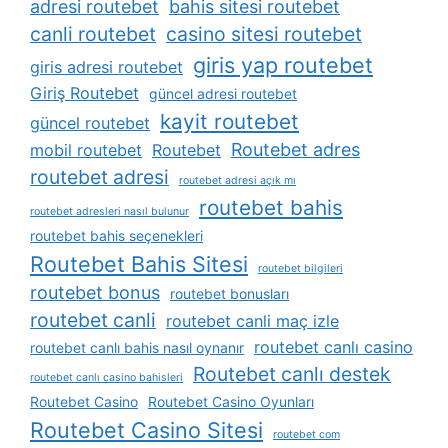
adresi routebet
bahis sitesi routebet
canli routebet
casino sitesi routebet
giris yap routebet
giris adresi routebet
Giriş Routebet
güncel adresi routebet
kayit routebet
güncel routebet
Routebet adres
mobil routebet
Routebet
routebet adresi
routebet adresi açık mı
routebet bahis
routebet adresleri nasıl bulunur
routebet bahis seçenekleri
Routebet Bahis Sitesi
routebet bilgileri
routebet bonus
routebet bonusları
routebet canli
routebet canli maç izle
routebet canlı casino
routebet canlı bahis nasıl oynanır
Routebet canlı destek
routebet canlı casino bahisleri
Routebet Casino
Routebet Casino Oyunları
Routebet Casino Sitesi
routebet com