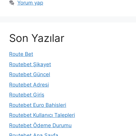
Yorum yap
Son Yazılar
Route Bet
Routebet Şikayet
Routebet Güncel
Routebet Adresi
Routebet Giriş
Routebet Euro Bahisleri
Routebet Kullanıcı Talepleri
Routebet Ödeme Durumu
Routebet Ana Sayfa