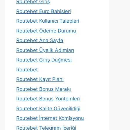
Routebet Giriş
Routebet Euro Bahisleri
Routebet Kullanıcı Talepleri
Routebet Ödeme Durumu
Routebet Ana Sayfa
Routebet Üyelik Adımları
Routebet Giriş Düğmesi
Routebet
Routebet Kayıt Planı
Routebet Bonus Merakı
Routebet Bonus Yöntemleri
Routebet Kalite Güvenilirliği
Routebet İnternet Komisyonu
Routebet Telegram İçeriği