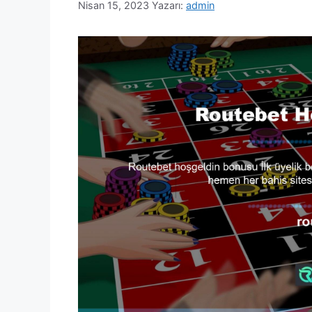
Nisan 15, 2023
Yazarı:
admin