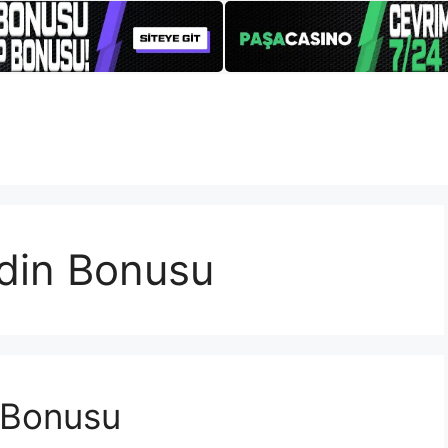
din Bonusu
 Bonusu