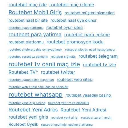
routebet maç izle
routebet maç izleme
Routebet Mobil Giriş
routebet müşteri hizmetleri
routebet nasil bir site
routebet nasıl üye olunur
routebet oyun sitesi
routebet oyun platformu
routebet para yatirma
routebet para çekme
routebet promosyon kodu
routebet platformu
routebet sitelere bahis oynayabilmek
routebet slotları nasıl hesaplanıyor
routebet telegram
routebet sorunsuz deneyim
routebet sığınağı
routebet tv canli maç izle
routebet tv izle
Routebet TV^
routebet twitter
routebet web sitesi
routebet uygun bahis başarıları
routebet web sitesi canlı casino bahisleri
routebet whatsapp
routebet yasadışı casino
routebet yasa dışı casino
routebet yatırım ve emeklilik
Routebet Yeni Adres
Routebet Yeni Adresi
routebet yeni giris
routebet yeni girişi
routebet zararlı mıdır
Routebet Üyelik
routebet çevrimiçi casino platformu