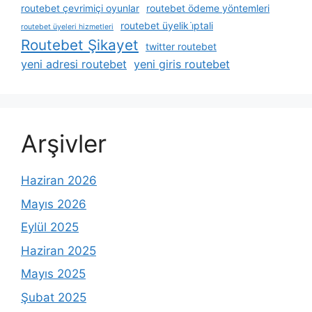
routebet çevrimiçi oyunlar
routebet ödeme yöntemleri
routebet üyelik i̇ptali
routebet üyeleri hizmetleri
Routebet Şikayet
twitter routebet
yeni adresi routebet
yeni giris routebet
Arşivler
Haziran 2026
Mayıs 2026
Eylül 2025
Haziran 2025
Mayıs 2025
Şubat 2025