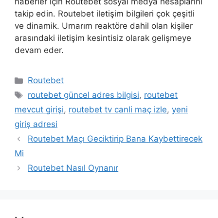
haberler için Routebet sosyal medya hesaplarını
takip edin. Routebet iletişim bilgileri çok çeşitli
ve dinamik. Umarım reaktöre dahil olan kişiler
arasındaki iletişim kesintisiz olarak gelişmeye
devam eder.
Kategoriler
Routebet
Etiketler
routebet güncel adres bilgisi
,
routebet
mevcut girişi
,
routebet tv canli maç izle
,
yeni
giriş adresi
Yazı
Routebet Maçı Geciktirip Bana Kaybettirecek
dolaşımı
Mi
Routebet Nasıl Oynanır