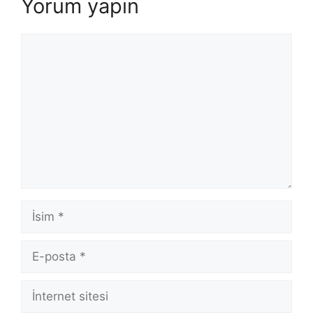
Yorum yapın
Yorum
İsim
E-
posta
İnternet
sitesi