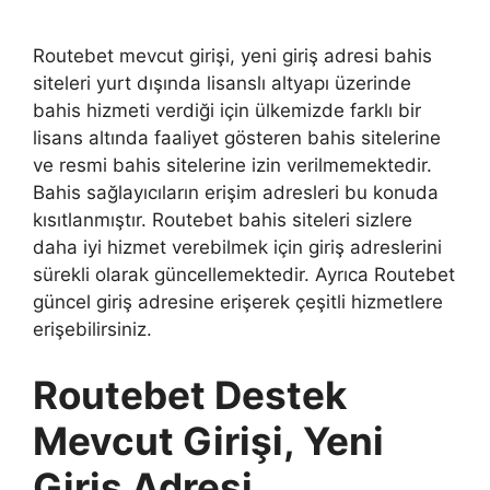
Routebet mevcut girişi, yeni giriş adresi bahis
siteleri yurt dışında lisanslı altyapı üzerinde
bahis hizmeti verdiği için ülkemizde farklı bir
lisans altında faaliyet gösteren bahis sitelerine
ve resmi bahis sitelerine izin verilmemektedir.
Bahis sağlayıcıların erişim adresleri bu konuda
kısıtlanmıştır. Routebet bahis siteleri sizlere
daha iyi hizmet verebilmek için giriş adreslerini
sürekli olarak güncellemektedir. Ayrıca Routebet
güncel giriş adresine erişerek çeşitli hizmetlere
erişebilirsiniz.
Routebet Destek
Mevcut Girişi, Yeni
Giriş Adresi