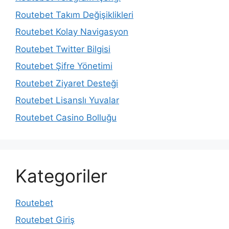
Routebet Takım Değişiklikleri
Routebet Kolay Navigasyon
Routebet Twitter Bilgisi
Routebet Şifre Yönetimi
Routebet Ziyaret Desteği
Routebet Lisanslı Yuvalar
Routebet Casino Bolluğu
Kategoriler
Routebet
Routebet Giriş