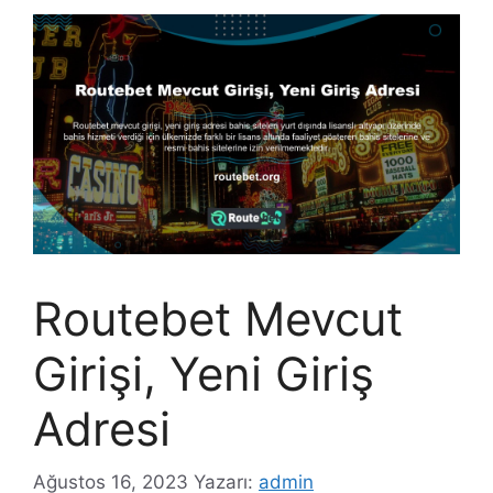
Routebet Mevcut
Girişi, Yeni Giriş
Adresi
Ağustos 16, 2023
Yazarı:
admin