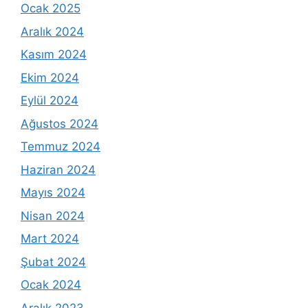
Ocak 2025
Aralık 2024
Kasım 2024
Ekim 2024
Eylül 2024
Ağustos 2024
Temmuz 2024
Haziran 2024
Mayıs 2024
Nisan 2024
Mart 2024
Şubat 2024
Ocak 2024
Aralık 2023