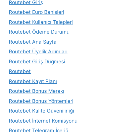
Routebet Giriş
Routebet Euro Bahisleri
Routebet Kullanıcı Talepleri
Routebet Ödeme Durumu
Routebet Ana Sayfa
Routebet Üyelik Adımları
Routebet Giriş Düğmesi
Routebet
Routebet Kayıt Planı
Routebet Bonus Merakı
Routebet Bonus Yöntemleri
Routebet Kalite Güvenilirliği
Routebet İnternet Komisyonu
Routebet Telegram İçeriği