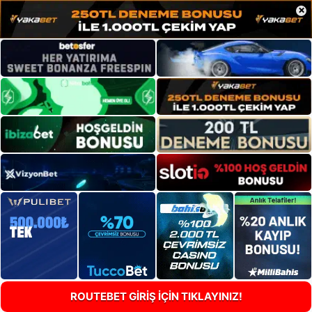
×
ROUTEBET GİRİŞ İÇİN TIKLAYINIZ!