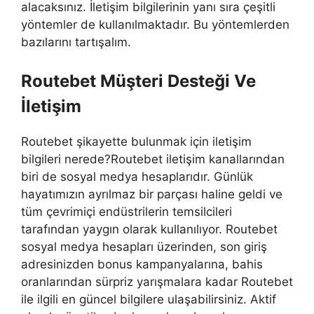
alacaksınız. İletişim bilgilerinin yanı sıra çeşitli
yöntemler de kullanılmaktadır. Bu yöntemlerden
bazılarını tartışalım.
Routebet Müşteri Desteği Ve
İletişim
Routebet şikayette bulunmak için iletişim
bilgileri nerede?Routebet iletişim kanallarından
biri de sosyal medya hesaplarıdır. Günlük
hayatımızın ayrılmaz bir parçası haline geldi ve
tüm çevrimiçi endüstrilerin temsilcileri
tarafından yaygın olarak kullanılıyor. Routebet
sosyal medya hesapları üzerinden, son giriş
adresinizden bonus kampanyalarına, bahis
oranlarından sürpriz yarışmalara kadar Routebet
ile ilgili en güncel bilgilere ulaşabilirsiniz. Aktif