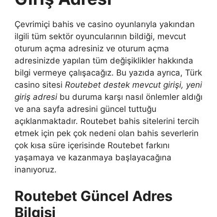
Çevrimiçi bahis ve casino oyunlarıyla yakından
ilgili tüm sektör oyuncularının bildiği, mevcut
oturum açma adresiniz ve oturum açma
adresinizde yapılan tüm değişiklikler hakkında
bilgi vermeye çalışacağız. Bu yazıda ayrıca, Türk
casino sitesi
Routebet destek mevcut girişi, yeni
giriş adresi
bu duruma karşı nasıl önlemler aldığı
ve ana sayfa adresini güncel tuttuğu
açıklanmaktadır. Routebet bahis sitelerini tercih
etmek için pek çok nedeni olan bahis severlerin
çok kısa süre içerisinde Routebet farkını
yaşamaya ve kazanmaya başlayacağına
inanıyoruz.
Routebet Güncel Adres
Bilgisi