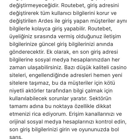
değiştirmeyeceğidir. Routebet, giriş adresini
değiştirerek tüm kullanıcı bilgilerini korur ve
değiştirilen Ardes ile giriş yapan müşteriler aynı
bilgilerle kolayca giriş yapabilir. Routebet,
üyeliğiniz sırasında vermiş olduğunuz iletişim
bilgilerinize güncel giriş bilgilerinizi anında
gönderecektir. Ek olarak, en son giriş adresi
bilgilerine sosyal medya hesaplarınızdan her
zaman ulaşabilirsiniz. Bazı düşük kaliteli casino
siteleri, engellendiğinde adresleri hemen yeni
sitelere taşımaz, bu da müşteriler için kötü
niyetli aktörler tarafından bilgi çalmak için
kullanılabilecek sorunlar yaratır. Sektörün
tamamı adına bu noktaya özellikle dikkat
etmenizi rica ediyorum. Erişim kanallarınızı ve
orijinal sosyal medya hesaplarınızı kontrol edin,
son giriş bilgilerinizi girin ve oyununuzda bol
şans.